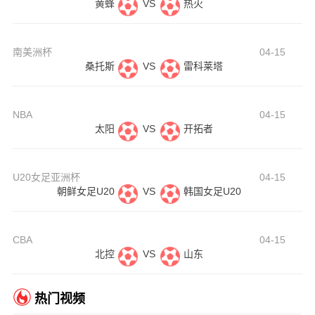
黄蜂
VS
热火
南美洲杯
04-15
桑托斯
VS
雷科莱塔
NBA
04-15
太阳
VS
开拓者
U20女足亚洲杯
04-15
朝鲜女足U20
VS
韩国女足U20
CBA
04-15
北控
VS
山东
热门视频